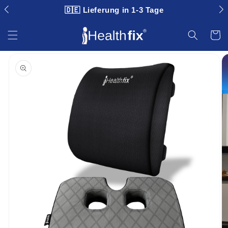
🇩🇪 Lieferung in 1-3 Tage
Direkt zum Inhalt
Warenko
ktinformationen springen