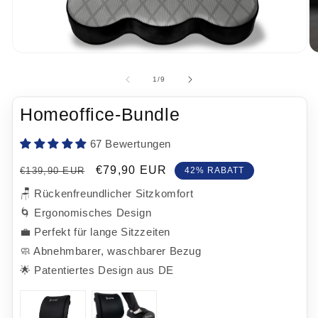
Medien 1 in Modal öffnen
Me
von
1
/
9
Homeoffice-Bundle
67 Bewertungen
Normaler Preis
Verkaufspreis
€79,90 EUR
€139,90 EUR
42% RABATT
🪑 Rückenfreundlicher Sitzkomfort
🌀 Ergonomisches Design
💼 Perfekt für lange Sitzzeiten
🧼 Abnehmbarer, waschbarer Bezug
🌟 Patentiertes Design aus DE