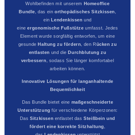
Wohlbefinden mit unserem
Homeoffice
Bundle
, das ein
orthopädisches Sitzkissen
,
ein
Lendenkissen
und
eine
ergonomische
Fußstütze
umfasst. Jedes
Element wurde sorgfältig entworfen, um eine
gesunde
Haltung
zu
fördern
, den R
ücken zu
entlasten
und die
Durchblutung zu
verbessern
, sodass Sie länger komfortabel
arbeiten können.
Innovative Lösungen für langanhaltende
Bequemlichkeit
Das Bundle bietet eine
maßgeschneiderte
Unterstützung
für verschiedene Körperzonen:
Das
Sitzkissen
entlastet das
Steißbein und
fördert eine korrekte Sitzhaltung
,
das
Lendenkissen
unterstützt