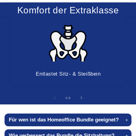
Komfort der Extraklasse
Entlastet Sitz- & Steißbein
von
1
/
4
Für wen ist das Homeoffice Bundle geeignet?
Wie verbessert das Bundle die Sitzhaltung?