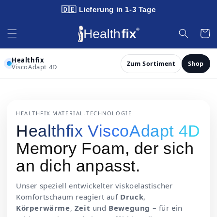
🇩🇪 Lieferung in 1-3 Tage
Direkt zum Inhalt
Warenko
Healthfix
Zum Sortiment
Shop
ViscoAdapt 4D
HEALTHFIX MATERIAL-TECHNOLOGIE
Healthfix ViscoAdapt 4D
Memory Foam, der sich
an dich anpasst.
Unser speziell entwickelter viskoelastischer
Komfortschaum reagiert auf
Druck
,
Körperwärme
,
Zeit
und
Bewegung
– für ein